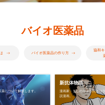
バイオ医薬品
協和キ
は
バイオ医薬品の作り方
新抗体物語
医薬について解説します。
漫画家・こしのりょう氏とコ
説漫画。