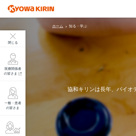
ホーム
知る・学ぶ
閉じる
医療関係者
の皆さま
協和キリンは長年、バイオ
一般・患者
の皆さま