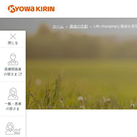
ホーム
価値の共創
Life-changingな価
閉じる
医療関係者
の皆さま
一般・患者
の皆さま