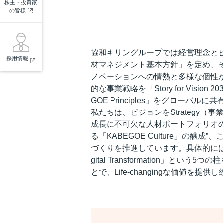
株主・投資家
の皆様
協和キリングループでは経営理念と
採用情報
材マネジメント基本方針」を定め、そ
ノベーションへの情熱と多様な個性が輝
的な事業戦略を「Story for Vi
GOE Principles」をグローバル
私たちは、ビジョンをStrategy
成長に不可欠な人材ポートフォリオの強化
る「KABEGOE Culture」
づくりを推進しています。具体的には「Unlock t
gital Transformatio
とで、Life-changingな価値を