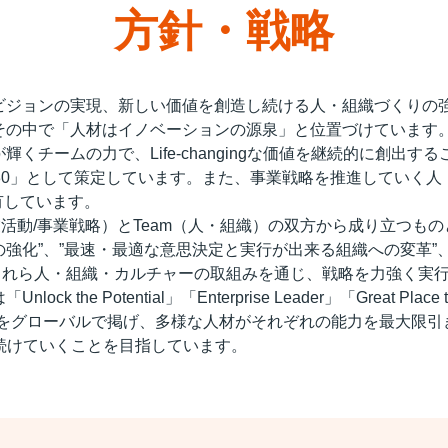
方針・戦略
ビジョンの実現、新しい価値を創造し続ける人・組織づくりの
の中で「人材はイノベーションの源泉」と位置づけています。
くチームの力で、Life-changingな価値を継続的に創出
sion 2030」として策定しています。また、事業戦略を推進してい
に共有しています。
（事業活動/事業戦略）とTeam（人・組織）の双方から成り立つも
”、”最速・最適な意思決定と実行が出来る組織への変革”、”KABE
の醸成”、これら人・組織・カルチャーの取組みを通じ、戦略を力強
he Potential」「Enterprise Leader」「Great Place t
n」という5つの柱をグローバルで掲げ、多様な人材がそれぞれの能力を最
提供し続けていくことを目指しています。