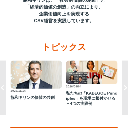
協和キリンは、「社会的価値の創造」と
「経済的価値の創造」の両立により、
企業価値向上を実現する
CSV経営を実践しています。
トピックス
2026/08/04
2026
2023/11/14
私たちの「KABEGOE Princ
患
協和キリンの価値の共創
の
iples」を現場に根付かせる
加
を
－4つの実践例
て