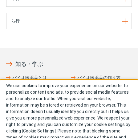
ら行
知る・学ぶ
バイオ医薬品とは
バイオ医薬品の作り方
We use cookies to improve your experience on our website, to
協和キリンとバイオ医薬品
抗体と抗体医薬品
personalize content and ads, to provide social media features
の関係
and to analyze our traffic. When you visit our website,
information may be stored or retrieved on your browser. This
新抗体物語
用語集
information doesn't usually identify you directly but it helps us
give you a more personalized web experience. We respect your
right to privacy, and you can customize your cookie settings by
clicking [Cookie Settings]. Please note that blocking some
types of cookies may impact your experience of the site and