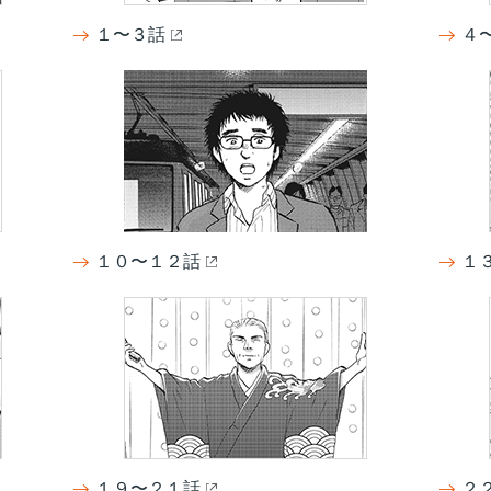
１〜３話
４
１０〜１２話
１
１９〜２１話
２