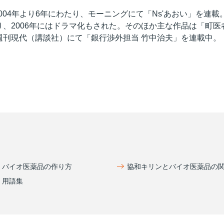
2004年より6年にわたり、モーニングにて「Ns'あおい」を
、2006年にはドラマ化もされた。そのほか主な作品は「町医者ジ
週刊現代（講談社）にて「銀行渉外担当 竹中治夫」を連載中。
バイオ医薬品の作り方
協和キリンとバイオ医薬品の
用語集