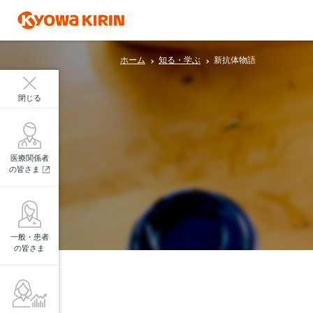
ホーム
知る・学ぶ
新抗体物語
閉じる
医療関係者
の皆さま
一般・患者
の皆さま