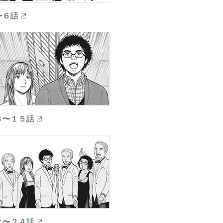
〜６話
３〜１５話
２〜２４話