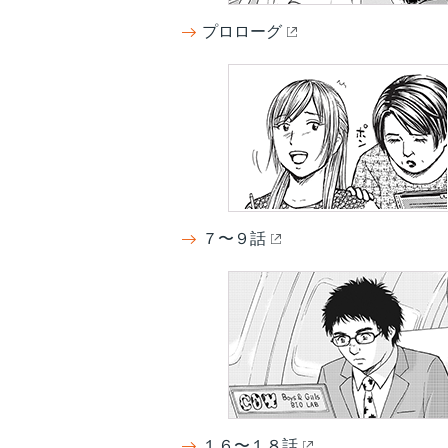
プロローグ
７〜９話
１６〜１８話