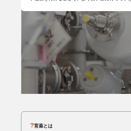
?
育薬とは