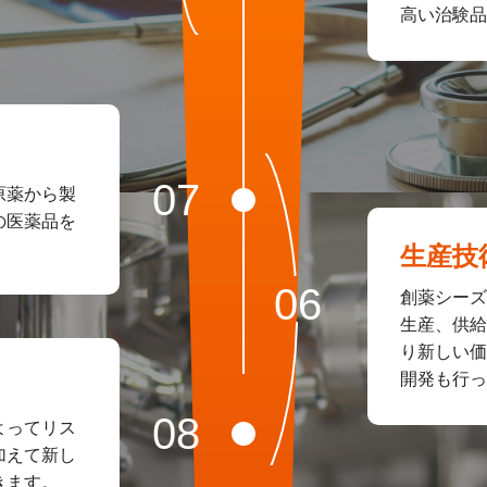
高い治験品
原薬から製
の医薬品を
生産技
創薬シーズ
生産、供給
り新しい価
開発も行っ
よってリス
加えて新し
きます。