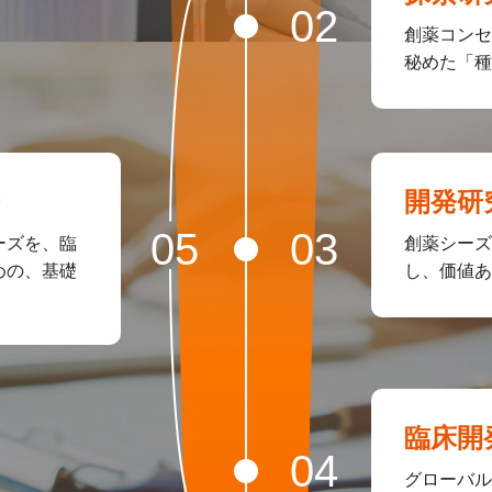
創薬コンセ
秘めた「種
チ
開発研
ーズを、臨
創薬シーズ
めの、基礎
し、価値あ
臨床開
グローバル