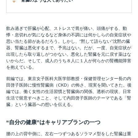
飲み過ぎで肝臓が心配、ストレスで胃が痛い、頭痛がする、動
悸・息切れが気になるなど身体の不調には何かしらの自覚症状や
思い当たる節があるだろう。しかし、“黙して語らない”沈黙の臓
器、腎臓は悪化するまで、予兆はない。だが、一度、自覚症状が
出現したら取り返しがつかない。悪化した腎臓を元に戻す薬はな
いからだ。そして、成人のうち８人に１人が何らかの腎機能障害
を抱えている。
前編では、東京女子医科大医学部教授・保健管理センター長の内
田啓子医師に慢性腎臓病（CKD）の怖さ、現実を聞いてきた。後
編では、働く女性の生活習慣と腎臓病の関係、透析の現状、日常
生活で留意すべきこと、そして内田啓子医師のテーマである「腎
臓」という臓器への想いを伝える。
“自分の健康”はキャリアプランの一つ
腰の上の背中側に、左右一つずつあるソラマメ型をした腎臓は重