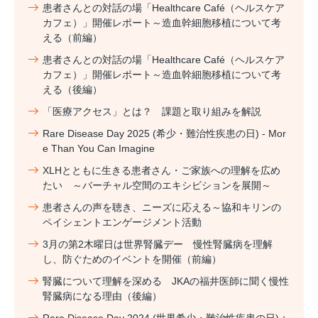
患者さんとの対話の場「Healthcare Café（ヘルスケア
カフェ）」開催レポート～造血幹細胞移植について考
える（前編）
患者さんとの対話の場「Healthcare Café（ヘルスケア
カフェ）」開催レポート～造血幹細胞移植について考
える（後編）
「医療アクセス」とは？ 課題と取り組みを解説
Rare Disease Day 2025 (希少・難治性疾患の日) - Mor
e Than You Can Imagine
XLHとともに生きる患者さん・ご家族への理解を広め
たい ～バーチャル空間のエキシビションを展開～
患者さんの声を聴き、ニーズに応える～協和キリンの
ペイシェントエンゲージメント活動
3月の第2木曜日は世界腎臓デー 慢性腎臓病を理解
し、防ぐためのイベントを開催（前編）
腎臓について理解を深める JKAの福井医師に聞く慢性
腎臓病になる理由（後編）
Rare Disease Day 2024 (世界希少・難治性疾患の日)：