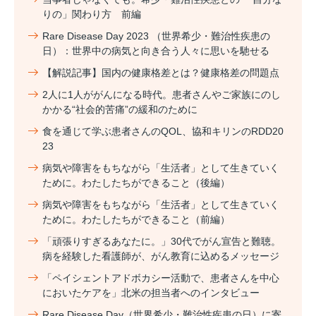
りの」関わり方 前編
Rare Disease Day 2023 （世界希少・難治性疾患の
日）：世界中の病気と向き合う人々に思いを馳せる
【解説記事】国内の健康格差とは？健康格差の問題点
2人に1人ががんになる時代。患者さんやご家族にのし
かかる“社会的苦痛”の緩和のために
食を通じて学ぶ患者さんのQOL、協和キリンのRDD20
23
病気や障害をもちながら「生活者」として生きていく
ために。わたしたちができること（後編）
病気や障害をもちながら「生活者」として生きていく
ために。わたしたちができること（前編）
「頑張りすぎるあなたに。」30代でがん宣告と難聴。
病を経験した看護師が、がん教育に込めるメッセージ
「ペイシェントアドボカシー活動で、患者さんを中心
においたケアを」北米の担当者へのインタビュー
Rare Disease Day（世界希少・難治性疾患の日）に寄