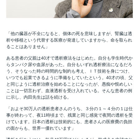
「他の臓器が不全になると、個体の死を意味しますが、腎臓は透
析や移植という代替する医療が発達していますから、命を取られ
ることはありません」
ある患者の父親は40才で透析療法をはじめた。自分も学生時代か
らタンパク尿や血尿があった。自分もいずれ透析療法になるだろ
う、そうなった時の時間的な制約も考え、ＩＴ技術を身につけ、
いつでも起業できるように準備をしていたという。40才の頃、父
と同じように透析治療を始めることになったが、愚痴や恨めしい
ことは一切言わず、血液透析を受け入れている。そんな患者の例
に示し、内田先生は話を続ける。
「およそ30万人の透析患者さんのうち、３分の１～４分の１は仕
事が終わって、夜11時頃まで、残業と同じ感覚で夜間の透析を受
けています。日本の透析は技術的にも、患者さんの医療費の負担
の面からも、世界一優れています」