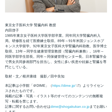
東京女子医科大学 腎臓内科 教授
内田啓子
1985年東京女子医科大学医学部卒業。同年同大学腎臓内科入
局。研修医を経て医療練士取得。89年～91年米国ジョンスホプ
キンス大学留学。92年東京女子医科大学腎臓内科助教。医学博士
取得。13年～同学生健康管理室教授（腎臓内科兼務）。16年～
同医学部学生部長。同年～同保健管理センター長。日本腎臓学会
で男女共同参画部門を担当し、女性に多い疾患や妊娠と腎臓を専
門としている。
取材・文／根岸康雄 撮影／田中良知
本記事は小学館「＠DIME」（
https://dime.jp/
）よりライセン
スされたものです。
掲載の記事・写真・イラスト等のすべてのコンテンツの無断複
写・転載を禁じます。
記事に関するお問い合わせは
dime@shogakukan.co.jp
までお願い
します。