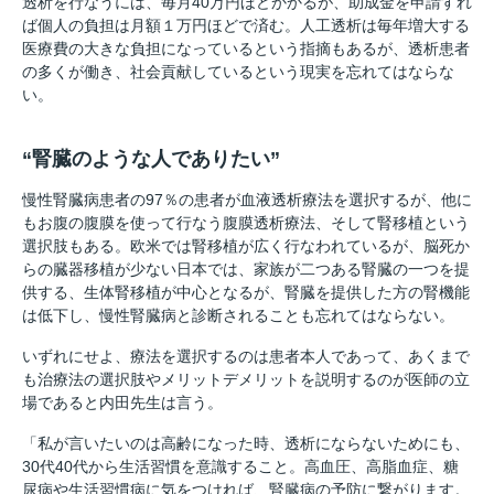
透析を行なうには、毎月40万円ほどかかるが、助成金を申請すれ
ば個人の負担は月額１万円ほどで済む。人工透析は毎年増大する
医療費の大きな負担になっているという指摘もあるが、透析患者
の多くが働き、社会貢献しているという現実を忘れてはならな
い。
“腎臓のような人でありたい”
慢性腎臓病患者の97％の患者が血液透析療法を選択するが、他に
もお腹の腹膜を使って行なう腹膜透析療法、そして腎移植という
選択肢もある。欧米では腎移植が広く行なわれているが、脳死か
らの臓器移植が少ない日本では、家族が二つある腎臓の一つを提
供する、生体腎移植が中心となるが、腎臓を提供した方の腎機能
は低下し、慢性腎臓病と診断されることも忘れてはならない。
いずれにせよ、療法を選択するのは患者本人であって、あくまで
も治療法の選択肢やメリットデメリットを説明するのが医師の立
場であると内田先生は言う。
「私が言いたいのは高齢になった時、透析にならないためにも、
30代40代から生活習慣を意識すること。高血圧、高脂血症、糖
尿病や生活習慣病に気をつければ、腎臓病の予防に繋がります。