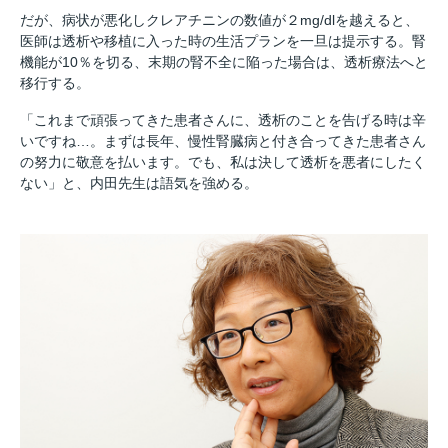
だが、病状が悪化しクレアチニンの数値が２mg/dlを越えると、
医師は透析や移植に入った時の生活プランを一旦は提示する。腎
機能が10％を切る、末期の腎不全に陥った場合は、透析療法へと
移行する。
「これまで頑張ってきた患者さんに、透析のことを告げる時は辛
いですね…。まずは長年、慢性腎臓病と付き合ってきた患者さん
の努力に敬意を払います。でも、私は決して透析を悪者にしたく
ない」と、内田先生は語気を強める。