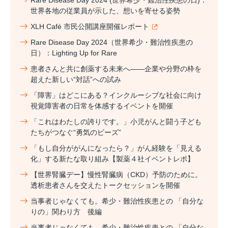
世界各地の従業員が示した、想いを寄せる姿勢
XLH Café 市民公開講座開催レポート
Rare Disease Day 2024（世界希少・難治性疾患の
日）：Lighting Up for Rare
患者さんと共に創薬する未来へ――企業や分野の枠を
超えた新しい“対話”への試み
「障害」はどこにある？インクルーシブな社会に向け
視覚障害者の日常を体感するイベントを開催
「これはわたしの誇りです。」小児がんと闘う子ども
たちがつなぐ“勇気のビーズ”
「もし自分ががんになったら？」がん経験を「見える
化」する新たな取り組み【製薬４社イベントレポ】
【世界腎臓デー】慢性腎臓病（CKD）予防のために。
透析患者さんを交えたトークセッションを開催
当事者じゃなくても。希少・難治性疾患との 「自分な
りの」関わり方 後編
当事者じゃなくても。希少・難治性疾患との 「自分な