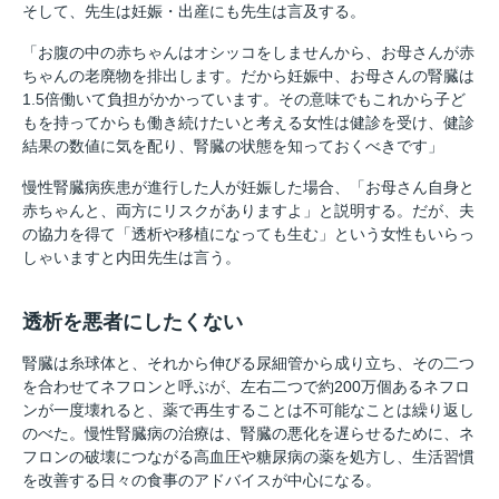
そして、先生は妊娠・出産にも先生は言及する。
「お腹の中の赤ちゃんはオシッコをしませんから、お母さんが赤
ちゃんの老廃物を排出します。だから妊娠中、お母さんの腎臓は
1.5倍働いて負担がかかっています。その意味でもこれから子ど
もを持ってからも働き続けたいと考える女性は健診を受け、健診
結果の数値に気を配り、腎臓の状態を知っておくべきです」
慢性腎臓病疾患が進行した人が妊娠した場合、「お母さん自身と
赤ちゃんと、両方にリスクがありますよ」と説明する。だが、夫
の協力を得て「透析や移植になっても生む」という女性もいらっ
しゃいますと内田先生は言う。
透析を悪者にしたくない
腎臓は糸球体と、それから伸びる尿細管から成り立ち、その二つ
を合わせてネフロンと呼ぶが、左右二つで約200万個あるネフロ
ンが一度壊れると、薬で再生することは不可能なことは繰り返し
のべた。慢性腎臓病の治療は、腎臓の悪化を遅らせるために、ネ
フロンの破壊につながる高血圧や糖尿病の薬を処方し、生活習慣
を改善する日々の食事のアドバイスが中心になる。