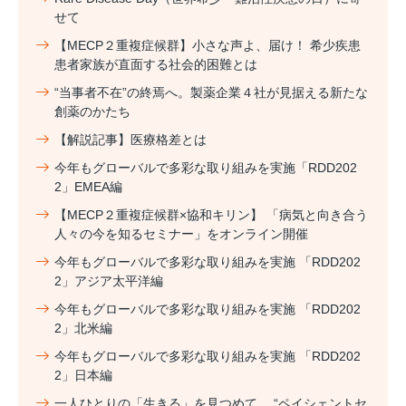
せて
【MECP２重複症候群】小さな声よ、届け！ 希少疾患
患者家族が直面する社会的困難とは
“当事者不在”の終焉へ。製薬企業４社が見据える新たな
創薬のかたち
【解説記事】医療格差とは
今年もグローバルで多彩な取り組みを実施「RDD202
2」EMEA編
【MECP２重複症候群×協和キリン】 「病気と向き合う
人々の今を知るセミナー」をオンライン開催
今年もグローバルで多彩な取り組みを実施 「RDD202
2」アジア太平洋編
今年もグローバルで多彩な取り組みを実施 「RDD202
2」北米編
今年もグローバルで多彩な取り組みを実施 「RDD202
2」日本編
一人ひとりの「生きる」を見つめて。 “ペイシェントセ