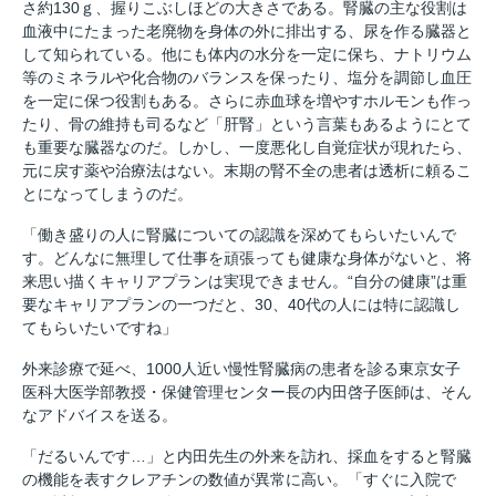
さ約130ｇ、握りこぶしほどの大きさである。腎臓の主な役割は
血液中にたまった老廃物を身体の外に排出する、尿を作る臓器と
して知られている。他にも体内の水分を一定に保ち、ナトリウム
等のミネラルや化合物のバランスを保ったり、塩分を調節し血圧
を一定に保つ役割もある。さらに赤血球を増やすホルモンも作っ
たり、骨の維持も司るなど「肝腎」という言葉もあるようにとて
も重要な臓器なのだ。しかし、一度悪化し自覚症状が現れたら、
元に戻す薬や治療法はない。末期の腎不全の患者は透析に頼るこ
とになってしまうのだ。
「働き盛りの人に腎臓についての認識を深めてもらいたいんで
す。どんなに無理して仕事を頑張っても健康な身体がないと、将
来思い描くキャリアプランは実現できません。“自分の健康”は重
要なキャリアプランの一つだと、30、40代の人には特に認識し
てもらいたいですね」
外来診療で延べ、1000人近い慢性腎臓病の患者を診る東京女子
医科大医学部教授・保健管理センター長の内田啓子医師は、そん
なアドバイスを送る。
「だるいんです…」と内田先生の外来を訪れ、採血をすると腎臓
の機能を表すクレアチンの数値が異常に高い。「すぐに入院で