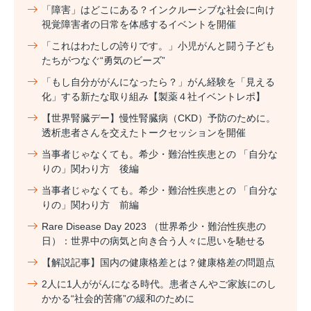
「障害」はどこにある？インクルーシブな社会に向け
視覚障害者の日常を体感するイベントを開催
「これはわたしの誇りです。」小児がんと闘う子ども
たちがつなぐ“勇気のビーズ”
「もし自分ががんになったら？」がん経験を「見える
化」する新たな取り組み【製薬４社イベントレポ】
【世界腎臓デー】慢性腎臓病（CKD）予防のために。
透析患者さんを交えたトークセッションを開催
当事者じゃなくても。希少・難治性疾患との 「自分な
りの」関わり方 後編
当事者じゃなくても。希少・難治性疾患との 「自分な
りの」関わり方 前編
Rare Disease Day 2023 （世界希少・難治性疾患の
日）：世界中の病気と向き合う人々に思いを馳せる
【解説記事】国内の健康格差とは？健康格差の問題点
2人に1人ががんになる時代。患者さんやご家族にのし
かかる“社会的苦痛”の緩和のために