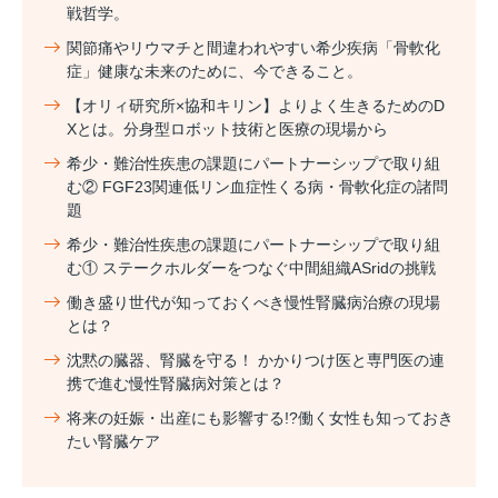
戦哲学。
関節痛やリウマチと間違われやすい希少疾病「骨軟化
症」健康な未来のために、今できること。
【オリィ研究所×協和キリン】よりよく生きるためのD
Xとは。分身型ロボット技術と医療の現場から
希少・難治性疾患の課題にパートナーシップで取り組
む② FGF23関連低リン血症性くる病・骨軟化症の諸問
題
希少・難治性疾患の課題にパートナーシップで取り組
む① ステークホルダーをつなぐ中間組織ASridの挑戦
働き盛り世代が知っておくべき慢性腎臓病治療の現場
とは？
沈黙の臓器、腎臓を守る！ かかりつけ医と専門医の連
携で進む慢性腎臓病対策とは？
将来の妊娠・出産にも影響する!?働く女性も知っておき
たい腎臓ケア