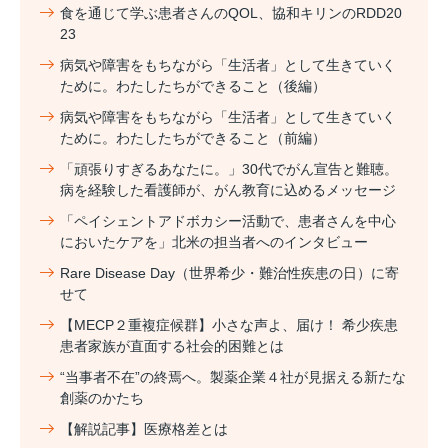
食を通じて学ぶ患者さんのQOL、協和キリンのRDD20
23
病気や障害をもちながら「生活者」として生きていく
ために。わたしたちができること（後編）
病気や障害をもちながら「生活者」として生きていく
ために。わたしたちができること（前編）
「頑張りすぎるあなたに。」30代でがん宣告と難聴。
病を経験した看護師が、がん教育に込めるメッセージ
「ペイシェントアドボカシー活動で、患者さんを中心
においたケアを」北米の担当者へのインタビュー
Rare Disease Day（世界希少・難治性疾患の日）に寄
せて
【MECP２重複症候群】小さな声よ、届け！ 希少疾患
患者家族が直面する社会的困難とは
“当事者不在”の終焉へ。製薬企業４社が見据える新たな
創薬のかたち
【解説記事】医療格差とは