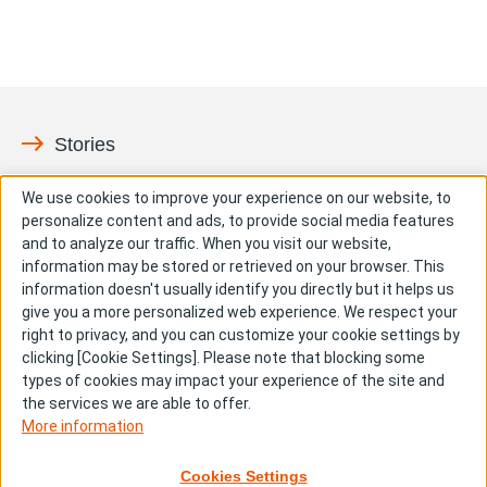
Stories
ペイシェント
イノベーション
We use cookies to improve your experience on our website, to
personalize content and ads, to provide social media features
社会との共有価値
People & Culture
and to analyze our traffic. When you visit our website,
information may be stored or retrieved on your browser. This
成長
information doesn't usually identify you directly but it helps us
give you a more personalized web experience. We respect your
right to privacy, and you can customize your cookie settings by
clicking [Cookie Settings]. Please note that blocking some
types of cookies may impact your experience of the site and
the services we are able to offer.
More information
サイトマップ
サイト利用規約
推奨環境
Cookies Settings