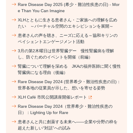
Rare Disease Day 2025 (希少・難治性疾患の日) - Mor
e Than You Can Imagine
XLHとともに生きる患者さん・ご家族への理解を広め
たい ～バーチャル空間のエキシビションを展開～
患者さんの声を聴き、ニーズに応える～協和キリンの
ペイシェントエンゲージメント活動
3月の第2木曜日は世界腎臓デー 慢性腎臓病を理解
し、防ぐためのイベントを開催（前編）
腎臓について理解を深める JKAの福井医師に聞く慢性
腎臓病になる理由（後編）
Rare Disease Day 2024 (世界希少・難治性疾患の日)：
世界各地の従業員が示した、想いを寄せる姿勢
XLH Café 市民公開講座開催レポート
Rare Disease Day 2024（世界希少・難治性疾患の
日）：Lighting Up for Rare
患者さんと共に創薬する未来へ――企業や分野の枠を
超えた新しい“対話”への試み