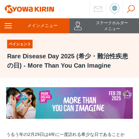
ステークホルダー
メインメニュー
を
メニュー
開
く
ペイシェント
Rare Disease Day 2025 (希少・難治性疾患
の日) - More Than You Can Imagine
うるう年の2月29日は4年に一度訪れる希少な日であることか