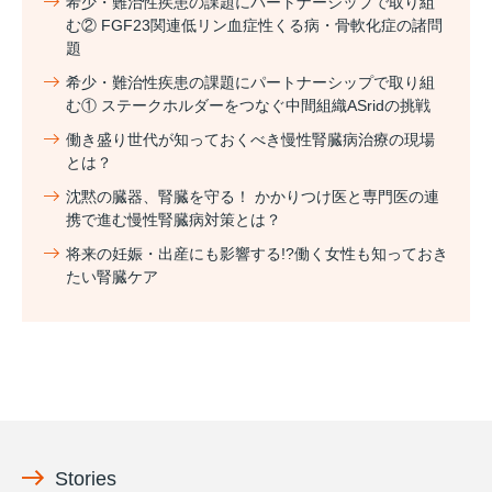
希少・難治性疾患の課題にパートナーシップで取り組
む② FGF23関連低リン血症性くる病・骨軟化症の諸問
題
希少・難治性疾患の課題にパートナーシップで取り組
む① ステークホルダーをつなぐ中間組織ASridの挑戦
働き盛り世代が知っておくべき慢性腎臓病治療の現場
とは？
沈黙の臓器、腎臓を守る！ かかりつけ医と専門医の連
携で進む慢性腎臓病対策とは？
将来の妊娠・出産にも影響する!?働く女性も知っておき
たい腎臓ケア
Stories