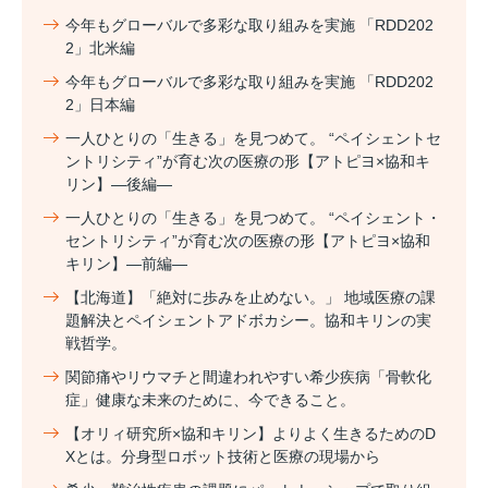
今年もグローバルで多彩な取り組みを実施 「RDD202
2」北米編
今年もグローバルで多彩な取り組みを実施 「RDD202
2」日本編
一人ひとりの「生きる」を見つめて。 “ペイシェントセ
ントリシティ”が育む次の医療の形【アトピヨ×協和キ
リン】―後編―
一人ひとりの「生きる」を見つめて。 “ペイシェント・
セントリシティ”が育む次の医療の形【アトピヨ×協和
キリン】―前編―
【北海道】「絶対に歩みを止めない。」 地域医療の課
題解決とペイシェントアドボカシー。協和キリンの実
戦哲学。
関節痛やリウマチと間違われやすい希少疾病「骨軟化
症」健康な未来のために、今できること。
【オリィ研究所×協和キリン】よりよく生きるためのD
Xとは。分身型ロボット技術と医療の現場から