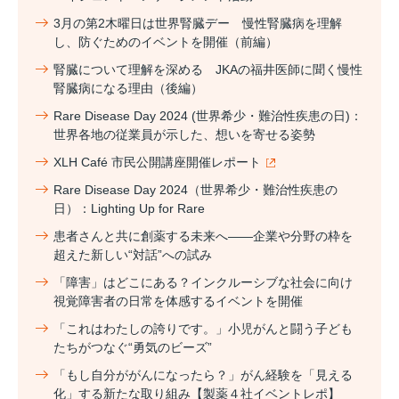
3月の第2木曜日は世界腎臓デー 慢性腎臓病を理解
し、防ぐためのイベントを開催（前編）
腎臓について理解を深める JKAの福井医師に聞く慢性
腎臓病になる理由（後編）
Rare Disease Day 2024 (世界希少・難治性疾患の日)：
世界各地の従業員が示した、想いを寄せる姿勢
XLH Café 市民公開講座開催レポート
Rare Disease Day 2024（世界希少・難治性疾患の
日）：Lighting Up for Rare
患者さんと共に創薬する未来へ――企業や分野の枠を
超えた新しい“対話”への試み
「障害」はどこにある？インクルーシブな社会に向け
視覚障害者の日常を体感するイベントを開催
「これはわたしの誇りです。」小児がんと闘う子ども
たちがつなぐ“勇気のビーズ”
「もし自分ががんになったら？」がん経験を「見える
化」する新たな取り組み【製薬４社イベントレポ】