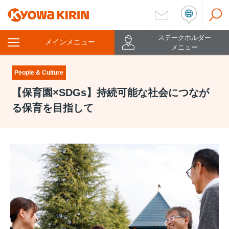
ステークホルダー
メインメニュー
を
メニュー
開
く
People & Culture
【保育園×SDGs】持続可能な社会につなが
る保育を目指して