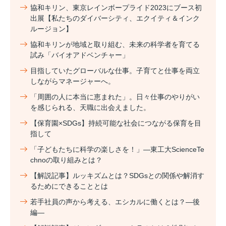
協和キリン、東京レインボープライド2023にブース初
出展【私たちのダイバーシティ、エクイティ＆インク
ルージョン】
協和キリンが地域と取り組む、未来の科学者を育てる
試み「バイオアドベンチャー」
目指していたグローバルな仕事。子育てと仕事を両立
しながらマネージャーへ。
「周囲の人に本当に恵まれた」。日々仕事のやりがい
を感じられる、天職に出会えました。
【保育園×SDGs】持続可能な社会につながる保育を目
指して
「子どもたちに科学の楽しさを！」―東工大ScienceTe
chnoの取り組みとは？
【解説記事】ルッキズムとは？SDGsとの関係や解消す
るためにできることとは
若手社員の声から考える、エシカルに働くとは？―後
編―