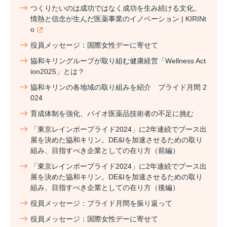
つくりたいのは成功ではなく成功を生み続ける文化。
情熱と信念が生んだ医薬事業のイノベーション | KIRINt
o
役員メッセージ：国際女性デーに寄せて
協和キリングループが取り組む健康経営「Wellness Act
ion2025」とは？
協和キリンの各地域の取り組みを紹介 プライド月間 2
024
育成体制を強化、バイオ医薬品技術者の不足に挑む
「東京レインボープライド2024」に2年連続でブース出
展を決めた協和キリン。DE&Iを加速させるための取り
組み、目指すべき企業としての在り方（前編）
「東京レインボープライド2024」に2年連続でブース出
展を決めた協和キリン。DE&Iを加速させるための取り
組み、目指すべき企業としての在り方（後編）
役員メッセージ：プライド月間を振り返って
役員メッセージ：国際女性デーに寄せて