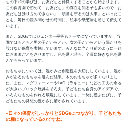
ちの平和の学びは、お友だちと仲良くすることから始まります。
この保育園で初めて「お友だち」の存在を知る子も多いので「お
友だちは独り占めできない」「順番を守るのは大事」といったこ
とを、毎日の読み聞かせの時間に、絵本や紙芝居を通じて伝えて
います。
また、SDGsではジェンダー平等もテーマになっていますが、当
園ではもともと男の子だからとか、女の子だからという隔たりを
設けない保育を実施しています。みんなに当たり前のように一緒
におままごとをさせますし、色を選ぶ時も、全員に好きな色を選
んでもらっています。
おもちゃについては、温かみと創造性を大切にしています。温か
みがあるおもちゃを選んだ結果、木のおもちゃが多くなりまし
た。また、マグフォーマーやLaQ（ラキュー）などの工夫の余地
が大きいブロック玩具をそろえ、子どもたち自身のアイデアで、
いろんなものを作れる環境にしています。一緒に遊ぶたびに、子
どもたちの発想の豊かさに驚かされています。
–日々の保育がしっかりとSDGsにつながり、子どもたち
の糧になっているのですね。