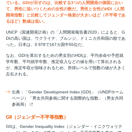
ている。GDIが示すのは、比較する3つの人間開発の側面におい
て、男性に追いつくための女性の数だ。男性と女性のHDI（人間
開発指数）と比較してジェンダー格差が大きいほど（不平等であ
るほど）数値は低い。
UNCP（国連開発計画）の「人間開発報告書2020」によると、G
DIの高い国は、ウクライナ、ブルンジ、ドミニカ共和国の順であ
った。日本は、0.978で167カ国中55位だ。
なお、GDIを算出するための男女別のHDIは、平均余命や予想就
学年数、平均就学年数、推定収入などの値を用いて算出される
が、推定年収が加味されるため、所得レベルで指数の値が大きく
左右される。
出典：「Gender Development Index (GDI)」（UNDPホーム
ページ）「男女共同参画に関する国際的な指数」（男女共同
参画局）
GII（ジェンダー不平等指数）
GIIは、Gender Inequality Index（ジェンダー・イニクウォリテ