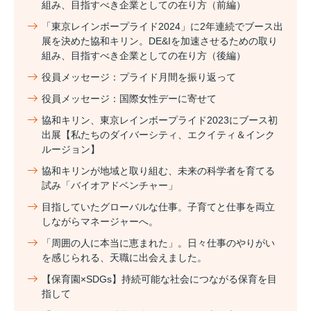
組み、目指すべき企業としての在り方（前編）
「東京レインボープライド2024」に2年連続でブース出
展を決めた協和キリン。DE&Iを加速させるための取り
組み、目指すべき企業としての在り方（後編）
役員メッセージ：プライド月間を振り返って
役員メッセージ：国際女性デーに寄せて
協和キリン、東京レインボープライド2023にブース初
出展【私たちのダイバーシティ、エクイティ＆インク
ルージョン】
協和キリンが地域と取り組む、未来の科学者を育てる
試み「バイオアドベンチャー」
目指していたグローバルな仕事。子育てと仕事を両立
しながらマネージャーへ。
「周囲の人に本当に恵まれた」。日々仕事のやりがい
を感じられる、天職に出会えました。
【保育園×SDGs】持続可能な社会につながる保育を目
指して