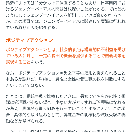
指数によっては半分から下に位置することもあり、日本国内にお
けるジェンダーバイアスの問題は根深いことがわかる。ではどの
ようにしてジェンダーバイアスを解消していけば良いのだろう
か。この項目では、ジェンダーバイアスに関連して実際に行われ
ている取り組みを紹介する。
ポジティブアクション
ポジティブアクションとは、社会的または構造的に不利益を受け
ている人に対し、一定の範囲で機会を提供することで機会均等を
実現すること
をいう。
なお、ポジティブアクション＝男女平等の雇用と捉えられること
もあるが誤りだ。単純に、男性と女性の管理職の数を同数にする
ということではない。
たとえば、勤続年数で比較したときに、男女でどちらかの性で極
端に管理職が少ない場合、少ない方がどうすれば管理職になれる
か考え、具体的な取り組みを行っていこうとすることだ。この場
合、具体的な取り組みとして、昇進基準の明確化や試験受験の奨
励などが挙げられる。
主な手法は、性別を基準に指導的地位の人数や比率を決めるクオ