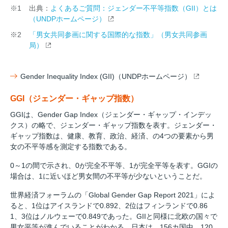
※1
出典：
よくあるご質問：ジェンダー不平等指数（GII）とは
（UNDPホームページ）
※2
「男女共同参画に関する国際的な指数」（男女共同参画
局）
Gender Inequality Index (GII)（UNDPホームページ）
GGI（ジェンダー・ギャップ指数）
GGIは、Gender Gap Index（ジェンダー・ギャップ・インデッ
クス）の略で、ジェンダー・ギャップ指数を表す。ジェンダー・
ギャップ指数は、健康、教育、政治、経済、の4つの要素から男
女の不平等感を測定する指数である。
0～1の間で示され、0が完全不平等、1が完全平等を表す。GGIの
場合は、1に近いほど男女間の不平等が少ないということだ。
世界経済フォーラムの「Global Gender Gap Report 2021」によ
ると、1位はアイスランドで0.892、2位はフィンランドで0.86
1、3位はノルウェーで0.849であった。GIIと同様に北欧の国々で
男女平等が進んでいることがわかる。日本は、156カ国中、120