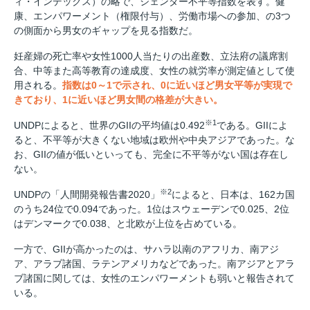
ィ・インデックス）の略で、ジェンダー不平等指数を表す。健
康、エンパワーメント（権限付与）、労働市場への参加、の3つ
の側面から男女のギャップを見る指数だ。
妊産婦の死亡率や女性1000人当たりの出産数、立法府の議席割
合、中等また高等教育の達成度、女性の就労率が測定値として使
用される。
指数は0～1で示され、0に近いほど男女平等が実現で
きており、1に近いほど男女間の格差が大きい。
※1
UNDPによると、世界のGIIの平均値は0.492
である。GIIによ
ると、不平等が大きくない地域は欧州や中央アジアであった。な
お、GIIの値が低いといっても、完全に不平等がない国は存在し
ない。
※2
UNDPの「人間開発報告書2020」
によると、日本は、162カ国
のうち24位で0.094であった。1位はスウェーデンで0.025、2位
はデンマークで0.038、と北欧が上位を占めている。
一方で、GIIが高かったのは、サハラ以南のアフリカ、南アジ
ア、アラブ諸国、ラテンアメリカなどであった。南アジアとアラ
ブ諸国に関しては、女性のエンパワーメントも弱いと報告されて
いる。