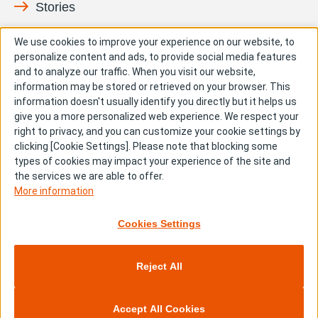
Stories
ペイシェント
イノベーション
We use cookies to improve your experience on our website, to
personalize content and ads, to provide social media features
社会との共有価値
People & Culture
and to analyze our traffic. When you visit our website,
information may be stored or retrieved on your browser. This
成長
information doesn't usually identify you directly but it helps us
give you a more personalized web experience. We respect your
right to privacy, and you can customize your cookie settings by
clicking [Cookie Settings]. Please note that blocking some
types of cookies may impact your experience of the site and
the services we are able to offer.
More information
サイトマップ
サイト利用規約
推奨環境
Cookies Settings
個人情報の取り扱いについて
Cookie（クッキー）について
クッキー詳細設定
Reject All
Accept All Cookies
Copyright © Kyowa Kirin Co., Ltd. All rights reserved.