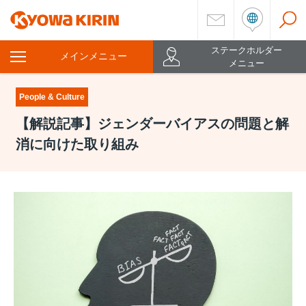
ステークホルダー
メインメニュー
を
メニュー
開
く
People & Culture
【解説記事】ジェンダーバイアスの問題と解
消に向けた取り組み