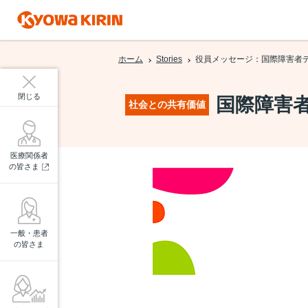
ホーム
Stories
役員メッセージ：国際障害者
閉じる
国際障害
社会との共有価値
医療関係者
の皆さま
一般・患者
の皆さま