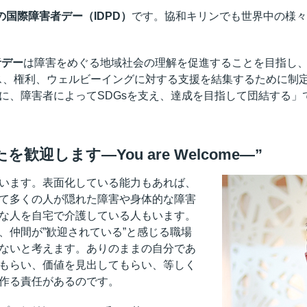
の国際障害者デー（IDPD）
です。協和キリンでも世界中の様々
者デー
は障害をめぐる地域社会の理解を促進することを目指し、
セス、権利、ウェルビーイングに対する支援を結集するために制
に、障害者によってSDGsを支え、達成を目指して団結する」
歓迎します―You are Welcome―”
います。表面化している能力もあれば、
て多くの人が隠れた障害や身体的な障害
な人を自宅で介護している人もいます。
、仲間が”歓迎されている”と感じる職場
ないと考えます。ありのままの自分であ
もらい、価値を見出してもらい、等しく
作る責任があるのです。