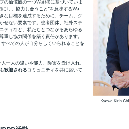
プの価値観の一つWa(和)に基づいていま
切にし、協力し合うこと”を意味するWa
きな目標を達成するために、チーム、グ
かせない要素です。患者団体、社外ステ
ニティなど、私たちとつながるあらゆる
尊重し協力関係を築く責任があります。
、すべての人が自分らしくいられることを
一人一人の違いや能力、障害を受け入れ、
も歓迎される
コミュニティを共に築いて
Kyowa Kirin Chi