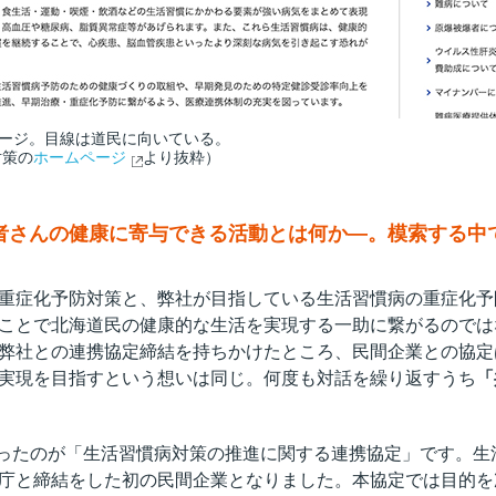
ージ。目線は道民に向いている。
対策の
ホームページ
より抜粋）
者さんの健康に寄与できる活動とは何か—。模索する中
重症化予防対策と、弊社が目指している生活習慣病の重症化予
ことで北海道民の健康的な生活を実現する一助に繋がるのでは
弊社との連携協定締結を持ちかけたところ、民間企業との協定
実現を目指すという想いは同じ。何度も対話を繰り返すうち
「
に至ったのが「生活習慣病対策の推進に関する連携協定」です。
庁と締結をした初の民間企業となりました。本協定では目的を