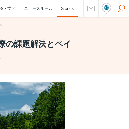
る・学ぶ
ニュースルーム
Stories
学。
療の課題解決とペイ
。