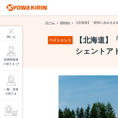
ホーム
Stories
【北海道】「絶対に歩みを止
閉じる
【北海道】
ペイシェント
シェントア
医療関係者
の皆さま
一般・患者
の皆さま