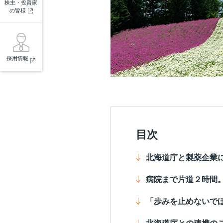
株主・投資家
の皆様
採用情報
目次
北海道庁と製薬企業
病院まで片道２時間
「歩みを止めないで