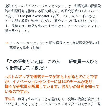
協和キリンの「イノベーションセンター」は、創薬初期の探索段
階の創薬研究を推進する研究所です。各研究領域のエキスパート
である「Principal Investigator（以下、PI）」のリードのもと、
チーム間で柔軟に連携しながら、研究テーマに取り組んでいま
す。後編では、創発を生み出す仕掛けや、チームマネジメントに
話が及びました。
イノベーションセンターの研究環境とは：初期探索段階の創
薬研究を推進（前編）
「この研究といえば、この人」 研究員一人ひと
りを伸ばしていきたい
–ボトムアップで研究テーマが立ち上がるとのことです
が、イノベーションセンターには11のチームがあり、
様々な研究員が所属しています。お互いの研究を知って
いるのですか。
宇佐美
創発を生み出すことを意識して、交流の機会が設けられ
ています。例としては、イノベーションセンター内でポスター発