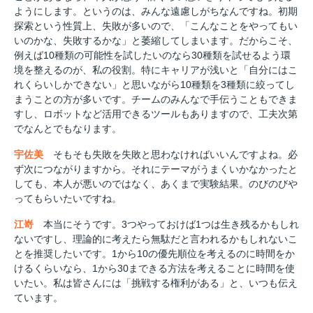
ようにします。というのは、みんな遠慮しがちなんですね。初期
探索という性質上、失敗が多いので、「こんなことをやってもい
いのかな、失敗するかな」と萎縮してしまいます。だからこそ、
例えば10種類の可能性を試したいのなら30種類を試せるよう環
境を整えるのが、私の役割。特にキャリアが浅いと「自分にはこ
れくらいしかできない」と思いながら10種類を3種類に絞ってし
まうことの方が多いです。チームのみんなで手伝うこともできま
すし、ロボットなど活用できるツールもありますので、工夫次第
でなんとでもなります。
宇佐美
そもそも失敗を失敗と思わなければいいんですよね。必
ず次につながりますから。それにテーマがうまくいかなかったと
しても、本人が悪いのではなく、あくまで実験結果。のびのびや
ってもらいたいですね。
江嵜
本当にそうです。3つやっておけば1つは生き残るかもしれ
ないですし、理論的に考えたら無駄だと言われるかもしれないこ
とを推奨したいです。1から10の優先順位を考えるのに時間をか
けるくらいなら、1から30まできる方法を考えることに時間を使
いたい。私は皆さんには「挑戦する権利がある」と、いつも伝え
ています。