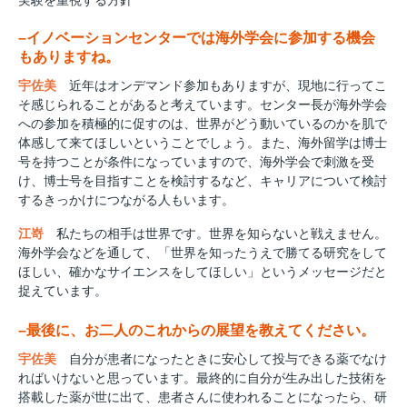
実験を重視する方針
–イノベーションセンターでは海外学会に参加する機会
もありますね。
宇佐美
近年はオンデマンド参加もありますが、現地に行ってこ
そ感じられることがあると考えています。センター長が海外学会
への参加を積極的に促すのは、世界がどう動いているのかを肌で
体感して来てほしいということでしょう。また、海外留学は博士
号を持つことが条件になっていますので、海外学会で刺激を受
け、博士号を目指すことを検討するなど、キャリアについて検討
するきっかけにつながる人もいます。
江嵜
私たちの相手は世界です。世界を知らないと戦えません。
海外学会などを通して、「世界を知ったうえで勝てる研究をして
ほしい、確かなサイエンスをしてほしい」というメッセージだと
捉えています。
–最後に、お二人のこれからの展望を教えてください。
宇佐美
自分が患者になったときに安心して投与できる薬でなけ
ればいけないと思っています。最終的に自分が生み出した技術を
搭載した薬が世に出て、患者さんに使われることになったら、研