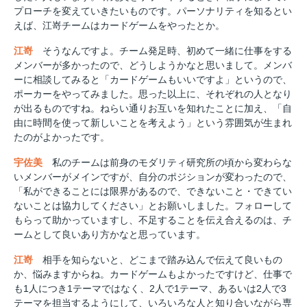
プローチを変えていきたいものです。パーソナリティを知るとい
えば、江嵜チームはカードゲームをやったとか。
江嵜
そうなんですよ。チーム発足時、初めて一緒に仕事をする
メンバーが多かったので、どうしようかなと思いまして。メンバ
ーに相談してみると「カードゲームもいいですよ」というので、
ポーカーをやってみました。思った以上に、それぞれの人となり
が出るものですね。ねらい通りお互いを知れたことに加え、「自
由に時間を使って新しいことを考えよう」という雰囲気が生まれ
たのがよかったです。
宇佐美
私のチームは前身のモダリティ研究所の頃から変わらな
いメンバーがメインですが、自分のポジションが変わったので、
「私ができることには限界があるので、できないこと・できてい
ないことは協力してください」とお願いしました。フォローして
もらって助かっていますし、不足することを伝え合えるのは、チ
ームとして良いあり方かなと思っています。
江嵜
相手を知らないと、どこまで踏み込んで伝えて良いもの
か、悩みますからね。カードゲームもよかったですけど、仕事で
も1人につき1テーマではなく、2人で1テーマ、あるいは2人で3
テーマを担当するようにして、いろいろな人と知り合いながら専