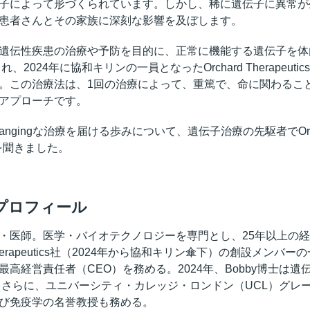
子によって形づくられています。しかし、稀に遺伝子に異常が
患者さんとその家族に深刻な影響を及ぼします。
遺伝性疾患の治療や予防を目的に、正常に機能する遺伝子を体
、2024年に協和キリンの一員となったOrchard Therapeut
。この治療法は、1回の治療によって、重篤で、命に関わるこ
アプローチです。
angingな治療を届ける歩みについて、遺伝子治療の先駆者でOrchard
話を聞きました。
士のプロフィール
・医師。医学・バイオテクノロジーを専門とし、25年以上の
Therapeutics社（2024年から協和キリン傘下）の創設メン
高経営責任者（CEO）を務める。2024年、Bobby博士は遺
」に選出。さらに、ユニバーシティ・カレッジ・ロンドン（UCL）
び免疫学の名誉教授も務める。