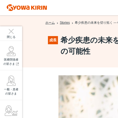
ホーム
Stories
希少疾患の未来を切り拓く ― Orc
閉じる
希少疾患の未来を切り
成長
の可能性
医療関係者
の皆さま
一般・患者
の皆さま